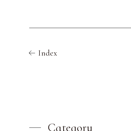
Index
Category