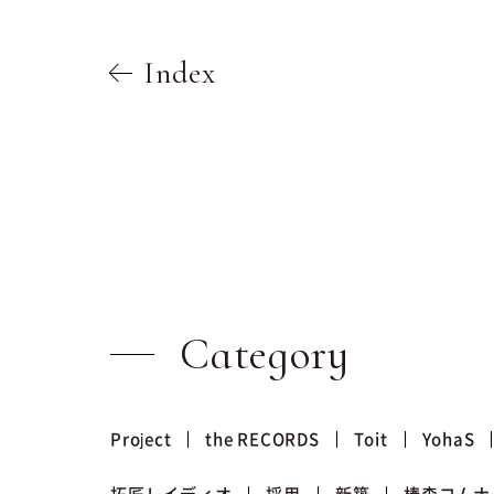
Index
Category
Project
the RECORDS
Toit
YohaS