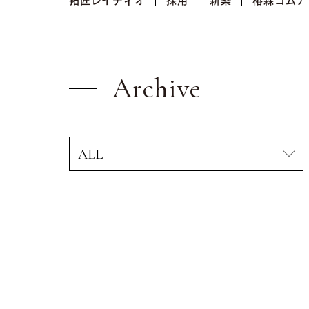
拓匠レイディオ
採用
新築
椿森コムナ
Archive