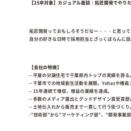
【25卒対象】カジュアル面談｜拓匠開発でやり
拓匠開発っておもしろそうだなー・・・と思って
自分の好きな日時で採用担当とざっくばらんに話
【会社の特徴】
– 平屋の分譲住宅で千葉県内トップの実績を誇る
– 千葉市での地域創生活動を展開。Yohasや
– 15年連続で増収、増益の業績を達成。
– 多数のメディア露出とグッドデザイン賞受賞歴
– 土地仕入れから販売まで一貫して行う街づくり
-”技術部”から”マーケティング部”、”開発事