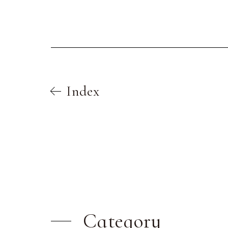
Index
Category