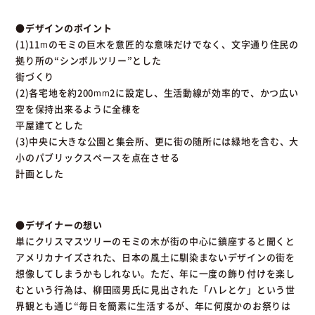
●デザインのポイント
(1)11mのモミの巨木を意匠的な意味だけでなく、文字通り住民の
拠り所の“シンボルツリー”とした
街づくり
(2)各宅地を約200mm2に設定し、生活動線が効率的で、かつ広い
空を保持出来るように全棟を
平屋建てとした
(3)中央に大きな公園と集会所、更に街の随所には緑地を含む、大
小のパブリックスペースを点在させる
計画とした
●デザイナーの想い
単にクリスマスツリーのモミの木が街の中心に鎮座すると聞くと
アメリカナイズされた、日本の風土に馴染まないデザインの街を
想像してしまうかもしれない。ただ、年に一度の飾り付けを楽し
むという行為は、柳田國男氏に見出された「ハレとケ」という世
界観とも通じ“毎日を簡素に生活するが、年に何度かのお祭りは