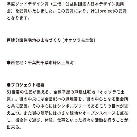
年度グッドデザイン賞（主催：公益財団法人日本デザイン振興
会）を受賞いたしました。この受賞により、計11projectの受賞
となります。
戸建分譲住宅地のまちづくり [オオソラモ土気]
●所在地：千葉県千葉市緑区土気町
●プロジェクト概要
51世帯の住民が集える、全棟平屋の戸建住宅地「オオソラモ土
気」。街の中央には全長85mの緑地帯を、街の中心となる集会所
と共に配置。その中心にはシンボルツリーであるモミの巨木が聳
え立つ。また街の随所には小さな緑地やオープンスペースも点在
し、街全体で遊び、休憩、仕事といった様々な活動を行うことが
出来る。