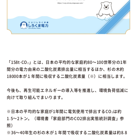
「158t-CO₂」とは、日本の平均的な家庭約80～100世帯分の1年
間分の電力由来の二酸化炭素排出量に相当するほか、杉の木約
18000本が１年間に吸収する二酸化炭素量（※）に相当します。
今後も、再生可能エネルギーの導入等を推進し、環境負荷低減に
向けて取り組んでまいります。
※日本の平均的な家庭が1年間に電気使用で排出するCO₂は約
1.5〜2トン。（環境書「家庭部門のCO2排出実態統計調査」参
照）
※36～40年生の杉の木が１年間で吸収する二酸化炭素量は約8.8