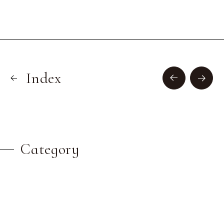
Index
Category
Project
the RECORDS
Toit
YohaS
イベント&キャンペーン
お知らせ
ネバーランド構想
メディア掲載
リノベーション
拓匠レイディオ
採用
新築
椿森コムナ
椿森ホテル＆レジデンス