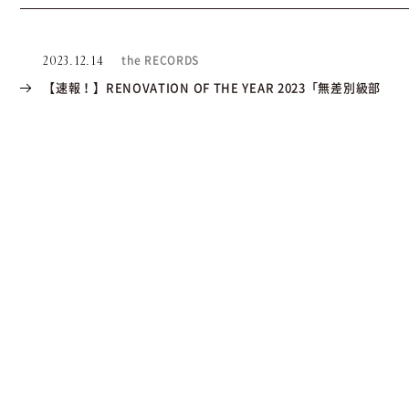
the RECORDS
2023.12.14
【速報！】RENOVATION OF THE YEAR 2023「無差別級部
門」にて最優秀賞を受賞しました。
Next
1
2
Category
Project
the RECORDS
Toit
YohaS
イベント&キャンペーン
お知らせ